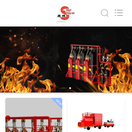
Fighting
Technology
Co.,
Ltd.
All
Rights
Reserved.
Developed
ГЛАВНАЯ
by
ECER
СТРАНИЦА
ПРОДУКЦИЯ
О
КОМПАНИИ
NEW
НАША
ФАБРИКА