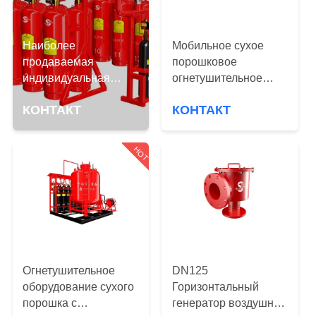
КОНТРОЛЬ
КАЧЕСТВА
Наиболее
Мобильное сухое
продаваемая
порошковое
НОВОСТИ
индивидуальная
огнетушительное
система подавления
оборудование для
КОНТАКТ
КОНТАКТ
газа 90L FM200 для
складов СПГ в
ОТПРАВИТЬ
пожарной защиты
большом спросе
ЗАПРОС
HOT
КАРТА
САЙТА
PRIVACY
Огнетушительное
DN125
POLICY
оборудование сухого
Горизонтальный
порошка с
генератор воздушной