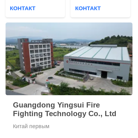
конструктивным
пены с низким
КОНТАКТ
КОНТАКТ
давлением 1,6 МПа
расширением для
на баке
настраиваемого
непосредственно
пожарного
оборудования
Guangdong Yingsui Fire
Fighting Technology Co., Ltd
Китай первым