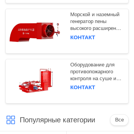
Морской и наземный
генератор пены
высокого расширения
с эффективным
КОНТАКТ
временем разряда 30
мин 6L/S
номинального потока
Оборудование для
противопожарного
контроля на суше и
на море с двойным
КОНТАКТ
водонагреванием и
сбалансированной
пенообразовательной
системой15
Популярные категории
Все