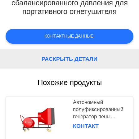
КОНТРОЛЬ
сбалансированного давления для
портативного огнетушителя
КАЧЕСТВА
НОВОСТИ
КОНТАКТНЫЕ ДАННЫЕ!
ОТПРАВИТЬ
РАСКРЫТЬ ДЕТАЛИ
ЗАПРОС
КАРТА
Похожие продукты
САЙТА
Автономный
PRIVACY
полуфиксированный
генератор пены
POLICY
высокого расширения
КОНТАКТ
объемом 500 л для
пожаротушения