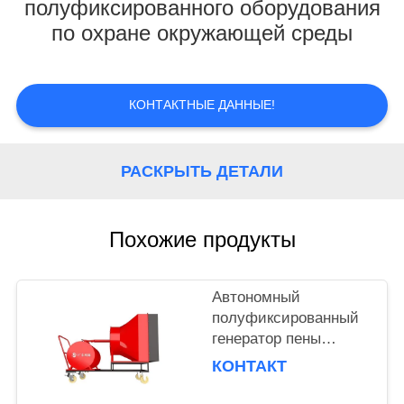
КОНТРОЛЬ
полуфиксированного оборудования
по охране окружающей среды
КАЧЕСТВА
НОВОСТИ
КОНТАКТНЫЕ ДАННЫЕ!
ОТПРАВИТЬ
РАСКРЫТЬ ДЕТАЛИ
ЗАПРОС
КАРТА
Похожие продукты
САЙТА
Автономный
PRIVACY
полуфиксированный
генератор пены
POLICY
высокого расширения
КОНТАКТ
объемом 500 л для
пожаротушения