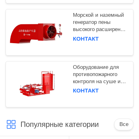
Морской и наземный
генератор пены
высокого расширения
с эффективным
КОНТАКТ
временем разряда 30
мин 6L/S
номинального потока
Оборудование для
противопожарного
контроля на суше и
на море с двойным
КОНТАКТ
водонагреванием и
сбалансированной
пенообразовательной
системой15
Популярные категории
Все