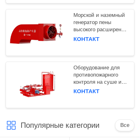
Морской и наземный
генератор пены
высокого расширения
с эффективным
КОНТАКТ
временем разряда 30
мин 6L/S
номинального потока
Оборудование для
противопожарного
контроля на суше и
на море с двойным
КОНТАКТ
водонагреванием и
сбалансированной
пенообразовательной
системой15
Популярные категории
Все