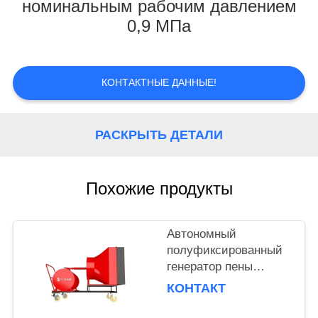
КОНТРОЛЬ
номинальным рабочим давлением
0,9 МПа
КАЧЕСТВА
НОВОСТИ
КОНТАКТНЫЕ ДАННЫЕ!
ОТПРАВИТЬ
РАСКРЫТЬ ДЕТАЛИ
ЗАПРОС
КАРТА
Похожие продукты
САЙТА
Автономный
PRIVACY
полуфиксированный
генератор пены
POLICY
высокого расширения
КОНТАКТ
объемом 500 л для
пожаротушения