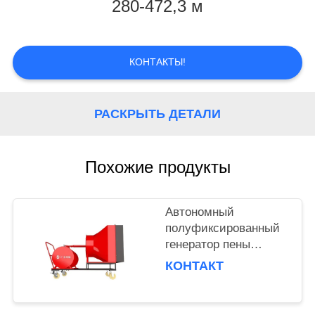
КОНТРОЛЬ
280-472,3 м
КАЧЕСТВА
КОНТАКТЫ!
ОТПРАВИТЬ
ЗАПРОС
РАСКРЫТЬ ДЕТАЛИ
НОВОСТИ
Похожие продукты
Автономный
полуфиксированный
генератор пены
высокого расширения
КОНТАКТ
объемом 500 л для
пожаротушения