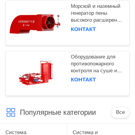
Морской и наземный
генератор пены
высокого расширения
с эффективным
КОНТАКТ
временем разряда 30
мин 6L/S
номинального потока
Оборудование для
противопожарного
контроля на суше и
на море с двойным
КОНТАКТ
водонагреванием и
сбалансированной
пенообразовательной
системой15
Популярные категории
Все
Система
Система и