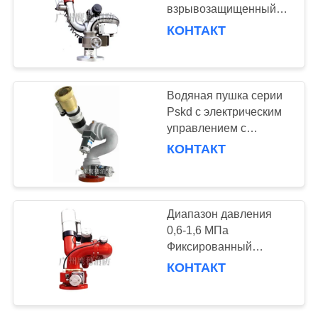
взрывозащищенный
электрический
КОНТАКТ
контроль пожарный
10
водонагреватель
пожарный гидрант
Водяная пушка серии
Pskd с электрическим
управлением с
беспроводным
КОНТАКТ
дистанционным
управлением на
расстоянии 150 м
83
Диапазон давления
0,6-1,6 МПа
Монитор огня
Фиксированный
взрывозащитный
КОНТАКТ
водяной пушечный
монитор для
противопожарной