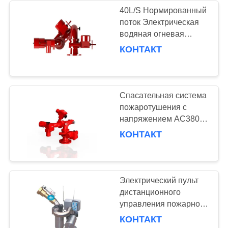
защиты
40L/S Нормированный
поток Электрическая
21
водяная огневая
пушка для спасения и
КОНТАКТ
Огневые шкафы
взрывозащищенная
Спасательная система
пожаротушения с
напряжением AC380V
и беспроводным
КОНТАКТ
4
дистанционным
Клапаны и
управлением 150 м
распылители
Электрический пульт
дистанционного
управления пожарной
воды для морской
КОНТАКТ
пожарной