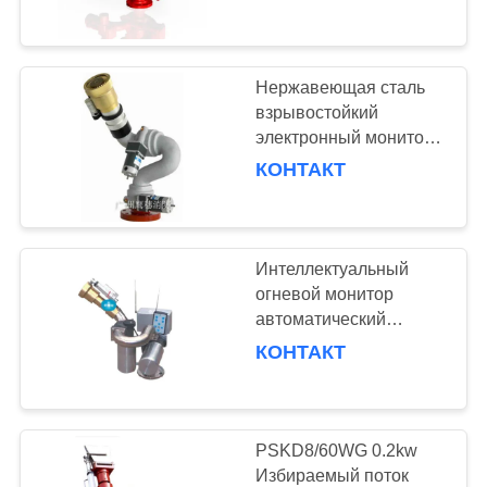
КОНТРОЛЬ
электронным
управлением для
КАЧЕСТВА
AC380V
Нержавеющая сталь
121
НОВОСТИ
взрывостойкий
Пеновые системы
электронный монитор
управления с ручкой
КОНТАКТ
ОТПРАВИТЬ
и оборудование
номинального потока
ЗАПРОС
100L/S
Интеллектуальный
КАРТА
огневой монитор
САЙТА
автоматический
6
взрывостойкий
КОНТАКТ
Системы
водяной пушечный
PRIVACY
огневой безопасность
пожарных насосов
POLICY
PSKD8/60WG 0.2kw
Избираемый поток